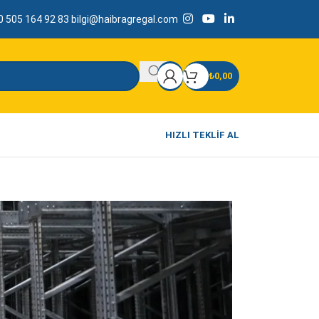
 505 164 92 83
bilgi@haibragregal.com
₺
0,00
HIZLI TEKLIF AL