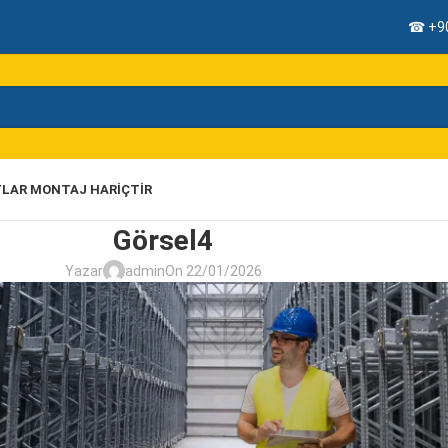
☎ +90
TLAR MONTAJ HARIÇTIR
Görsel4
Yazar
admin
On 22/01/2026