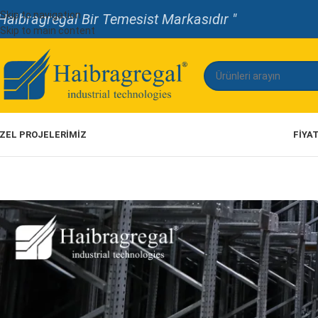
Skip to navigation
Haibragregal Bir Temesist Markasıdır "
Skip to main content
ZEL PROJELERİMİZ
FIYA