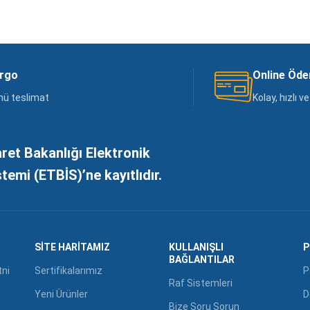
argo
Online Öd
nü teslimat
Kolay, hızlı 
aret Bakanlığı Elektronik
stemi (ETBİS)’ne kayıtlıdır.
SITE HARITAMIZ
KULLANIŞLI
P
BAĞLANTILAR
tni
Sertifikalarımız
P
Raf Sistemleri
Yeni Ürünler
D
Bize Soru Sorun