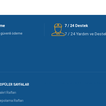
eme
7 / 24 Destek
ve güvenli ödeme
7 / 24 Yardım ve Destek 
Gizlilik Politikamıza Uygun Olarak Kullanıl
OPÜLER SAYFALAR
alet Rafları
epolama Rafları