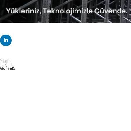
Yeni
Görsel5